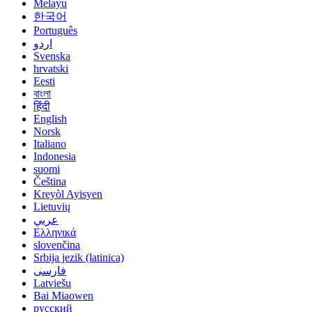
Melayu
한국어
Português
اردو
Svenska
hrvatski
Eesti
বাংলা
हिंदी
English
Norsk
Italiano
Indonesia
suomi
Čeština
Kreyòl Ayisyen
Lietuvių
عربي
Ελληνικά
slovenčina
Srbija jezik (latinica)
فارسی
Latviešu
Bai Miaowen
русский