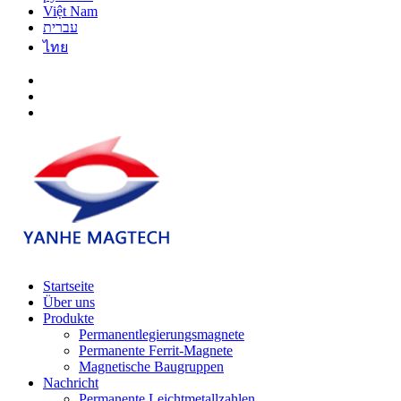
Việt Nam
עברית
ไทย
Startseite
Über uns
Produkte
Permanentlegierungsmagnete
Permanente Ferrit-Magnete
Magnetische Baugruppen
Nachricht
Permanente Leichtmetallzahlen