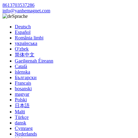
8613703537286
info@yanhemagnet.com
Sprache
Deutsch
Español
România limbi
українська
O'zbek
简体中文
Gaeilgenah Éireann
Català
íslenska
Български
Français
bosanski
magyar
Polski
日本語
Malti
Türkçe
dansk
Cymraeg
Nederlands