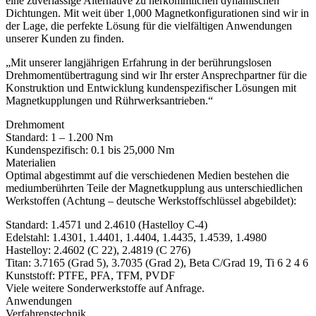
eine zuverlässige Alternative zu herkömmlichen dynamischen
Dichtungen. Mit weit über 1,000 Magnetkonfigurationen sind wir in
der Lage, die perfekte Lösung für die vielfältigen Anwendungen
unserer Kunden zu finden.
„Mit unserer langjährigen Erfahrung in der berührungslosen
Drehmomentübertragung sind wir Ihr erster Ansprechpartner für die
Konstruktion und Entwicklung kundenspezifischer Lösungen mit
Magnetkupplungen und Rührwerksantrieben.“
Drehmoment
Standard: 1 – 1.200 Nm
Kundenspezifisch: 0.1 bis 25,000 Nm
Materialien
Optimal abgestimmt auf die verschiedenen Medien bestehen die
mediumberührten Teile der Magnetkupplung aus unterschiedlichen
Werkstoffen (Achtung – deutsche Werkstoffschlüssel abgebildet):
Standard: 1.4571 und 2.4610 (Hastelloy C-4)
Edelstahl: 1.4301, 1.4401, 1.4404, 1.4435, 1.4539, 1.4980
Hastelloy: 2.4602 (C 22), 2.4819 (C 276)
Titan: 3.7165 (Grad 5), 3.7035 (Grad 2), Beta C/Grad 19, Ti 6 2 4 6
Kunststoff: PTFE, PFA, TFM, PVDF
Viele weitere Sonderwerkstoffe auf Anfrage.
Anwendungen
Verfahrenstechnik