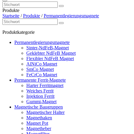
Produkte
Startseite
/
Produkte
/
Permanentlegierungsmagnete
Produktkategorie
Permanentlegierungsmagnete
Sinter-NdFeB-Magnet
Geklebter NdFeB Magnet
Flexibler NdFeB Magnet
AlNiCo Magnet
SmCo Magnet
FeCrCo Magnet
Permanente Ferrit-Magnete
Harter Ferritmagnet
Weiches Ferrit
Injektion Ferrit
Gummi-Magnet
Magnetische Baugruppen
Magnetischer Halter
Magnethaken
Magnet Pot
Magnetheber
Magnetfilter