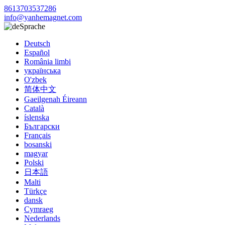
8613703537286
info@yanhemagnet.com
Sprache
Deutsch
Español
România limbi
українська
O'zbek
简体中文
Gaeilgenah Éireann
Català
íslenska
Български
Français
bosanski
magyar
Polski
日本語
Malti
Türkçe
dansk
Cymraeg
Nederlands