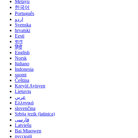
Melayu
한국어
Português
اردو
Svenska
hrvatski
Eesti
বাংলা
हिंदी
English
Norsk
Italiano
Indonesia
suomi
Čeština
Kreyòl Ayisyen
Lietuvių
عربي
Ελληνικά
slovenčina
Srbija jezik (latinica)
فارسی
Latviešu
Bai Miaowen
русский